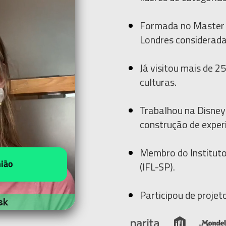
Formada
no
Master 
Londres
considerad
Já visitou mais de
25
culturas.
Trabalhou na Disney
construção de exper
Membro do Instituto
(IFL-SP).
Participou
de
projet