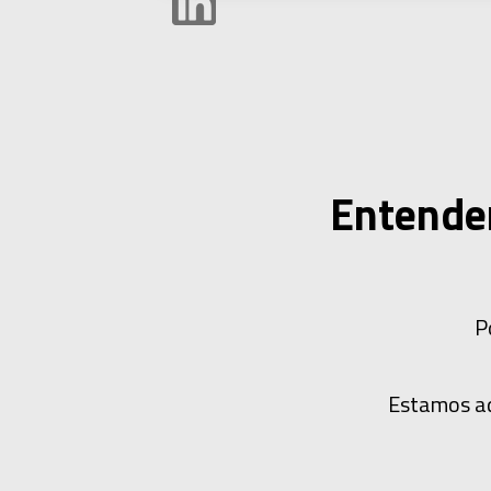
Entende
P
Estamos aq