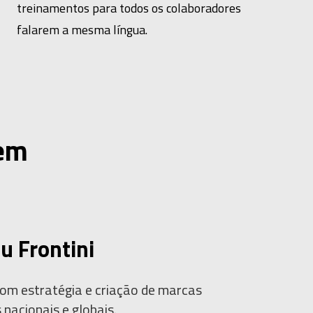
treinamentos para todos os colaboradores
falarem a mesma língua.
dem
u Frontini
com
estratégia
e
criação
de marcas
s
nacionais
e
globais.