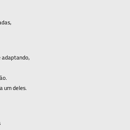
adas,
e adaptando,
ão.
a um deles.
s