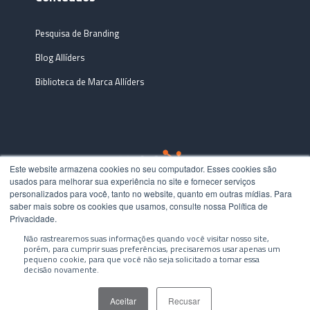
Pesquisa de Branding
Blog Allíders
Biblioteca de Marca Allíders
Este website armazena cookies no seu computador. Esses cookies são
usados ​​para melhorar sua experiência no site e fornecer serviços
personalizados para você, tanto no website, quanto em outras mídias. Para
© 2026 Todos os direitos reservados |
Política de
saber mais sobre os cookies que usamos, consulte nossa Política de
Privacidade.
Privacidade
Não rastrearemos suas informações quando você visitar nosso site,
porém, para cumprir suas preferências, precisaremos usar apenas um
pequeno cookie, para que você não seja solicitado a tomar essa
decisão novamente.
Aceitar
Recusar